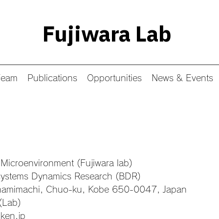
Fujiwara Lab
Team
Publications
Opportunities
News & Events
 Microenvironment (Fujiwara lab)
osystems Dynamics Research (BDR)
namimachi, Chuo-ku, Kobe 650-0047, Japan
(Lab)
iken.jp